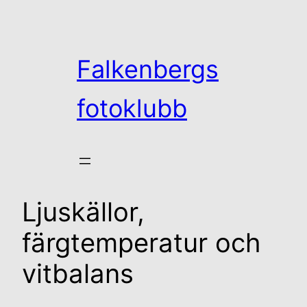
Hoppa
till
innehåll
Falkenbergs
fotoklubb
Ljuskällor,
färgtemperatur och
vitbalans