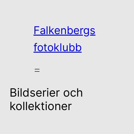
Hoppa
till
innehåll
Falkenbergs
fotoklubb
Bildserier och
kollektioner