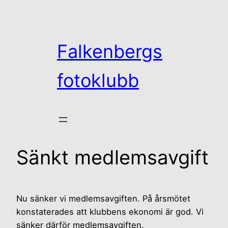
Hoppa
till
innehåll
Falkenbergs
fotoklubb
Sänkt medlemsavgift
Nu sänker vi medlemsavgiften. På årsmötet
konstaterades att klubbens ekonomi är god. Vi
sänker därför medlemsavgiften.