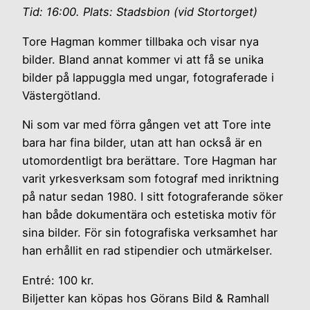
Tid: 16:00. Plats: Stadsbion (vid Stortorget)
Tore Hagman kommer tillbaka och visar nya
bilder. Bland annat kommer vi att få se unika
bilder på lappuggla med ungar, fotograferade i
Västergötland.
Ni som var med förra gången vet att Tore inte
bara har fina bilder, utan att han också är en
utomordentligt bra berättare. Tore Hagman har
varit yrkesverksam som fotograf med inriktning
på natur sedan 1980. I sitt foto­gra­ferande söker
han både dokumentära och estetiska motiv för
sina bilder. För sin fotografiska verksam­het har
han erhållit en rad stipendier och ut­mär­kelser.
Entré: 100 kr.
Biljetter kan köpas hos Görans Bild & Ramhall