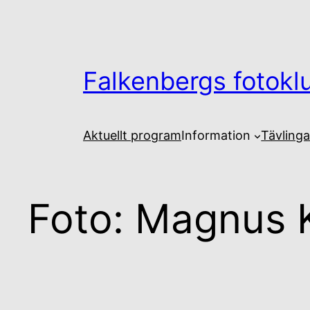
Hoppa
till
innehåll
Falkenbergs fotokl
Aktuellt program
Information
Tävlinga
Foto: Magnus 