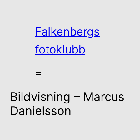
Hoppa
till
innehåll
Falkenbergs
fotoklubb
Bildvisning – Marcus
Danielsson