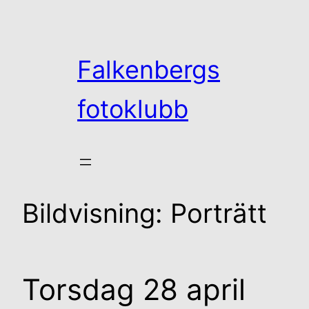
Hoppa
till
innehåll
Falkenbergs
fotoklubb
Bildvisning: Porträtt
Torsdag 28 april