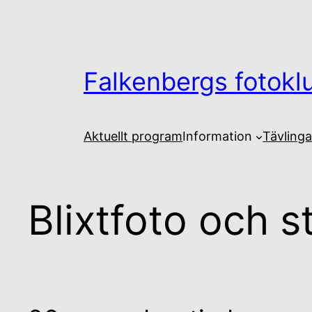
Hoppa
till
innehåll
Falkenbergs fotokl
Aktuellt program
Information
Tävlinga
Blixtfoto och