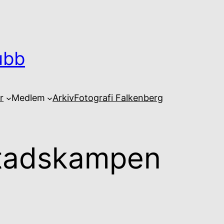
ubb
r
Medlem
Arkiv
Fotografi Falkenberg
 stadskampen