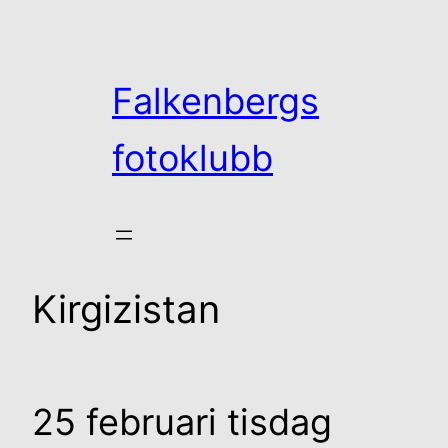
Hoppa
till
innehåll
Falkenbergs
fotoklubb
Kirgizistan
25 februari tisdag