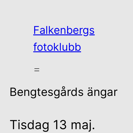
Hoppa
till
innehåll
Falkenbergs
fotoklubb
Bengtesgårds ängar
Tisdag 13 maj.