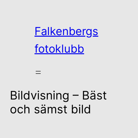
Hoppa
till
innehåll
Falkenbergs
fotoklubb
Bildvisning – Bäst
och sämst bild