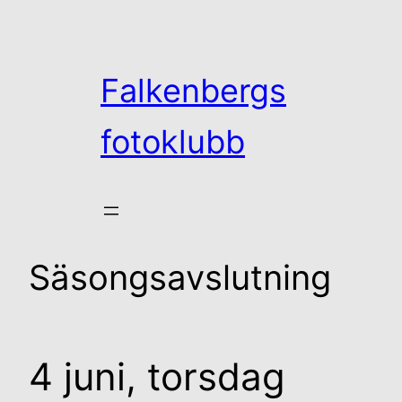
Hoppa
till
innehåll
Falkenbergs
fotoklubb
Säsongsavslutning
4 juni, torsdag